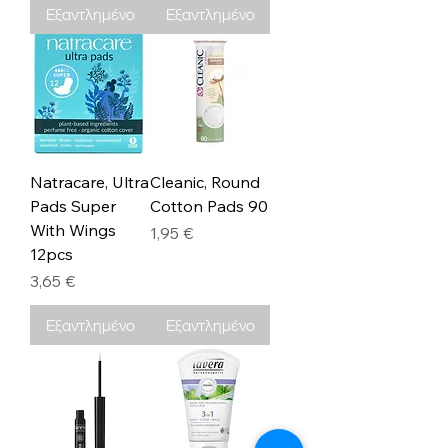
Εξαντλημένο
Εξαντλημένο
Natracare, Ultra
Cleanic, Round
Pads Super
Cotton Pads 90
With Wings
Τιμή
1,95 €
12pcs
Τιμή
3,65 €
Εξαντλημένο
Εξαντλημένο