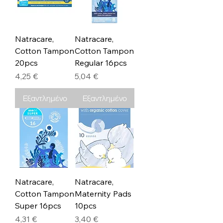
Natracare,
Natracare,
Cotton Tampon
Cotton Tampon
20pcs
Regular 16pcs
Τιμή
Τιμή
4,25 €
5,04 €
Εξαντλημένο
Εξαντλημένο
Natracare,
Natracare,
Cotton Tampon
Maternity Pads
Super 16pcs
10pcs
Τιμή
Τιμή
4,31 €
3,40 €