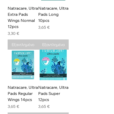
Natracare, Ultra
Natracare, Ultra
Extra Pads
Pads Long
Wings Normal
10pcs
12pcs
Τιμή
3,65 €
Τιμή
3,30 €
Εξαντλημένο
Εξαντλημένο
Natracare, Ultra
Natracare, Ultra
Pads Regular
Pads Super
Wings 14pcs
12pcs
Τιμή
Τιμή
3,65 €
3,65 €