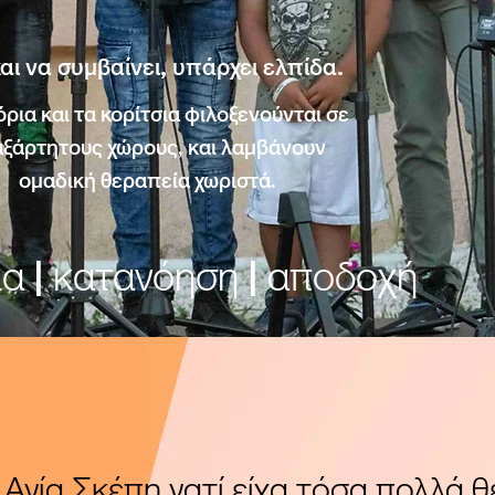
αι να συμβαίνει, υπάρχει ελπίδα.
όρια και τα κορίτσια φιλοξενούνται σε
ξάρτητους χώρους, και λαμβάνουν
ομαδική θεραπεία χωριστά.
α | κατανόηση | αποδοχή
Αγία Σκέπη γατί είχα τόσα πολλά 