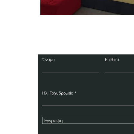
Εγγραφείτε στο Ενη
Δελτίο
Όνομα
Επίθετο
Ηλ. Ταχυδρομείο
Εγγραφή