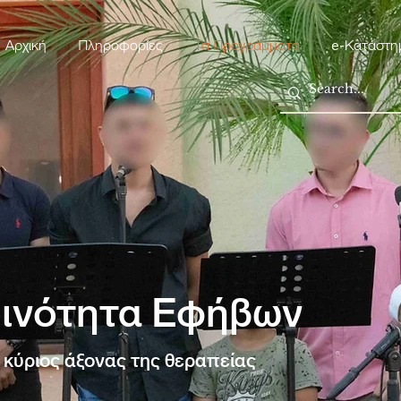
Αρχική
Πληροφορίες
Τα Προγράμματα
e-Κατάστη
ινότητα Εφήβων
 κύριος άξονας της θεραπείας