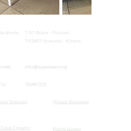
Διεύθυνση:
Τ.Θ.1 Φιλάνι - Πολιτικό
Τ.Κ2651 Λευκωσία - Κύπρος
Email:
info@agiaskepi.org
Τηλ.:
70087222
Κάνε Εισφορά
Ψώνισε Βιολογικά
Πλάνα Στήριξης
Κάρτα Δώρου