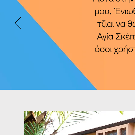
μου. Ένιω
τζιαι να 
Αγία Σκέπ
όσοι χρήσ