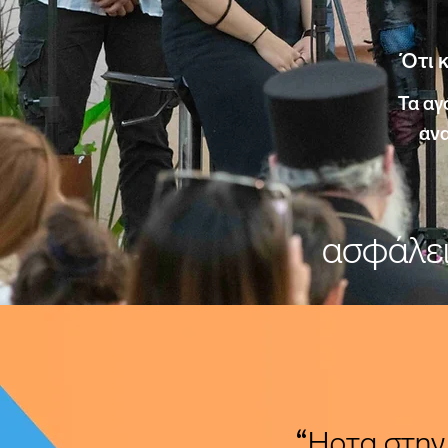
Ότι κ
Τα αγ
ανα
ασφάλει
“Ηρτα στην 