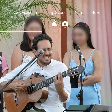
μα
Κάνε Εισφορά
Στήριξε μας
Νέα
More
Σύνδεση