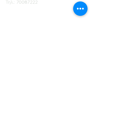
Τηλ.:
70087222
Εγγραφείτε στο
Ενημερωτικό μας
Δελτίο
Όνομα
Επίθετο
Ηλ. Ταχυδρομείο