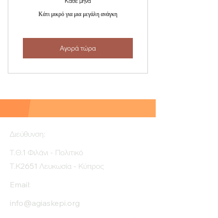
Κάθε μήνα
Κάτι μικρό για μια μεγάλη ανάγκη
Αγορά τώρα
Διεύθυνση:
Τ.Θ.1 Φιλάνι - Πολιτικό
Τ.Κ2651 Λευκωσία - Κύπρος
Email:
info@agiaskepi.org