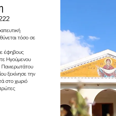
η
222
ραπευτική
θύνεται τόσο σε
σε έφηβους
ότε Ηγούμενου
ν Πανιερωτάτου
ου ξεκίνησε την
τά στο χωριό
 πρώτες