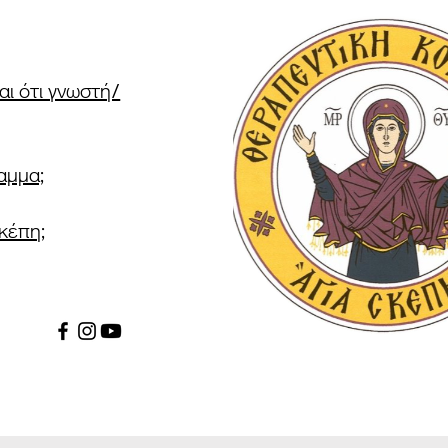
αι ότι γνωστή/
αμμα;
Σκέπη;