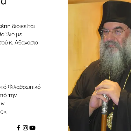
ια
έπη διοικείται
βούλιο με
ού κ. Αθανάσιο
στό Φιλαθρωπικό
οπό την
ων
ς».