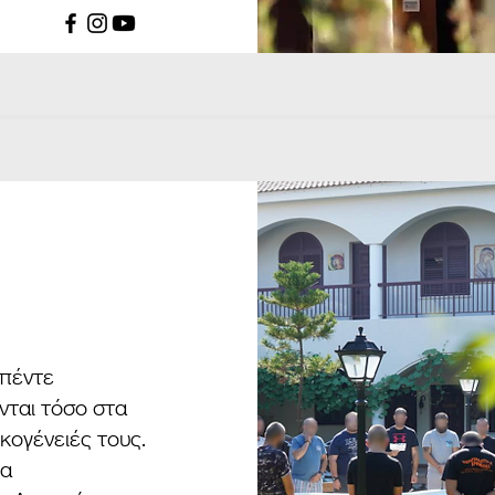
 πέντε
νται τόσο στα
ικογένειές τους.
να