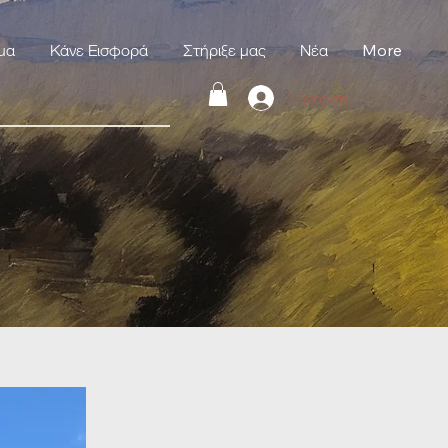
μα
Κάνε Εισφορά
Στήριξε μας
Νέα
More
Σύνδεση