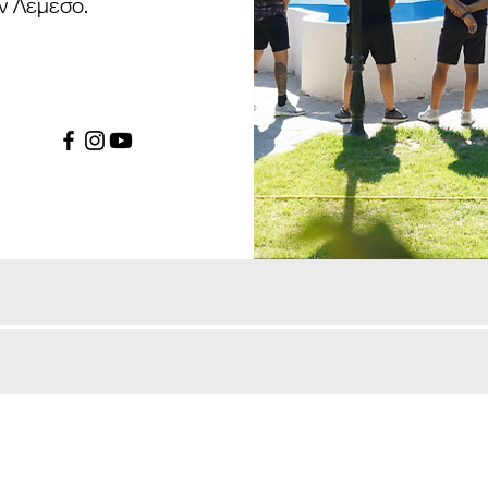
ν Λεμεσό.