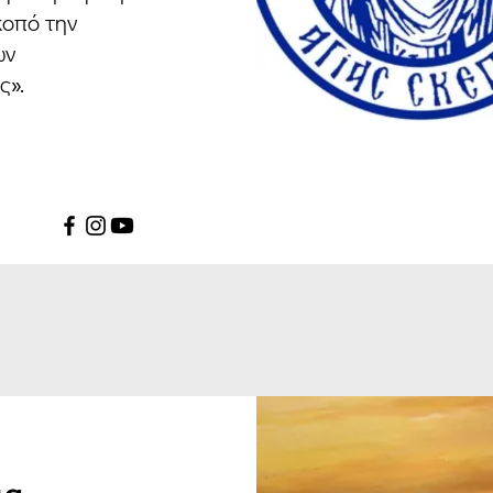
κοπό την
ων
ς».