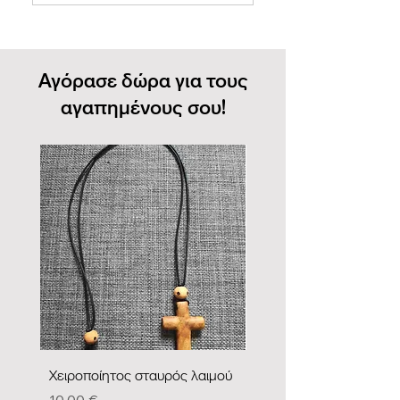
Αγόρασε δώρα για τους
αγαπημένους σου!
Χειροποίητος σταυρός λαιμού
Εικόνα Αγίας Σκέπης
Τιμή
Τιμή