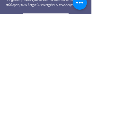
πώληση των λαχνών ενισχύουν τον οργανισμό.
Το Stelios Foundation αποτελεί ένα
σημαντικότατο και σταθερό συνοδοιπόρο στον
αγώνα μας, αποδεικνύοντας εμπράκτως τη
διαχρονική στήριξή του.
Η συνεργασία με το ΆλφαΜέγα επέτρεψε στην
Αγία Σκέπη Bio να διεισδύσει στην Κυπριακή
αγορά και συνέβαλε ουσιαστικά στην
εδραίωση της εμπορικής της επωνυμίας.