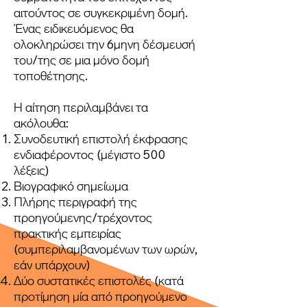
αιτούντος σε συγκεκριμένη δομή.
Ένας ειδικευόμενος θα
ολοκληρώσει την 6μηνη δέσμευσή
του/της σε μια μόνο δομή
τοποθέτησης.
Η αίτηση περιλαμβάνει τα
ακόλουθα:
Συνοδευτική επιστολή έκφρασης
ενδιαφέροντος (μέγιστο 500
λέξεις)
Βιογραφικό σημείωμα
Πλήρης περιγραφή της
προηγούμενης/τρέχοντος
πρακτικής εμπειρίας
(συμπεριλαμβανομένων των ωρών,
εάν υπάρχουν)
Δύο συστατικές επιστολές (κατά
προτίμηση μία από προηγούμενο