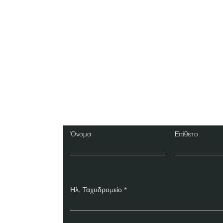
Εγγραφείτε στο Ενη
Δελτίο
Όνομα
Επίθετο
Ηλ. Ταχυδρομείο