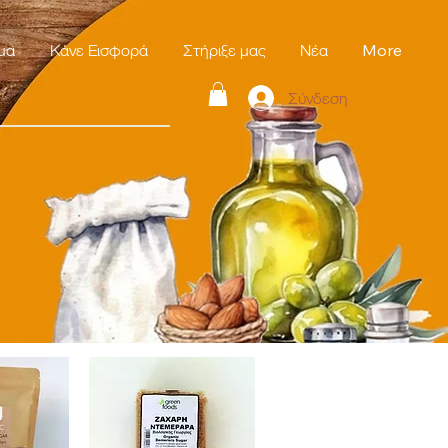
μα
Κάνε Εισφορά
Στήριξε μας
Νέα
More
Σύνδεση