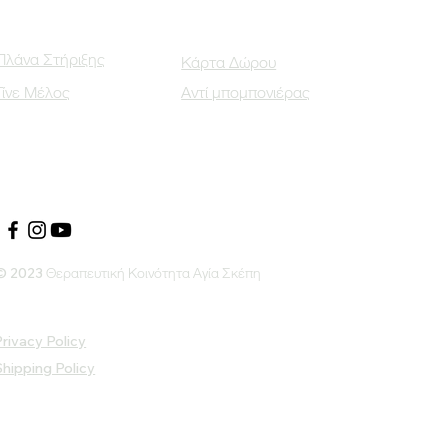
Πλάνα Στήριξης
Κάρτα Δώρου
Γίνε Μέλος
Αντί μπομπονιέρας
Οι Κοινωνικοί μας Εταίροι
© 2023 Θεραπευτική Κοινότητα Αγία Σκέπη
rivacy Policy
Shipping Policy