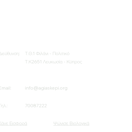
Διεύθυνση:
Τ.Θ.1 Φιλάνι - Πολιτικό
Τ.Κ2651 Λευκωσία - Κύπρος
Email:
info@agiaskepi.org
Τηλ.:
70087222
Κάνε Εισφορά
Ψώνισε Βιολογικά