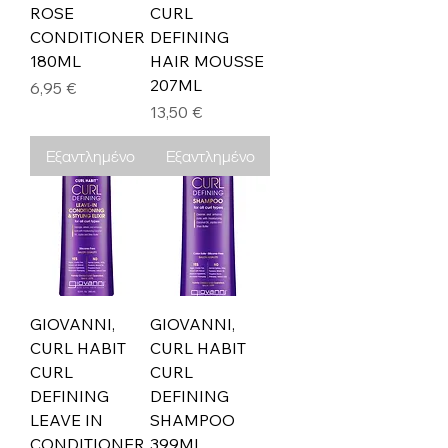
ROSE
CURL
CONDITIONER
DEFINING
180ML
HAIR MOUSSE
207ML
Τιμή
6,95 €
Τιμή
13,50 €
Εξαντλημένο
Εξαντλημένο
GIOVANNI,
GIOVANNI,
CURL HABIT
CURL HABIT
CURL
CURL
DEFINING
DEFINING
LEAVE IN
SHAMPOO
CONDITIONER
399ML