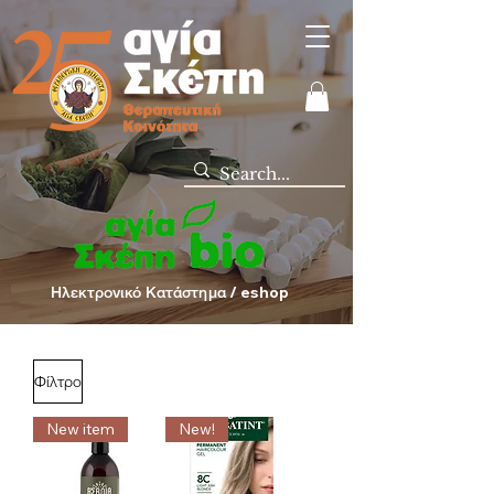
Ηλεκτρονικό Κατάστημα / eshop
Φίλτρο
New item
New!