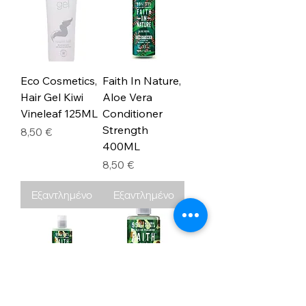
Eco Cosmetics,
Faith In Nature,
Hair Gel Kiwi
Aloe Vera
Vineleaf 125ML
Conditioner
Strength
Τιμή
8,50 €
400ML
Τιμή
8,50 €
Εξαντλημένο
Εξαντλημένο