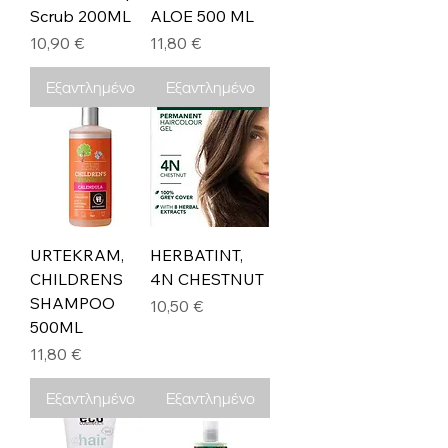
Scrub 200ML
ALOE 500 ML
Τιμή
Τιμή
10,90 €
11,80 €
Εξαντλημένο
Εξαντλημένο
URTEKRAM,
HERBATINT,
CHILDRENS
4N CHESTNUT
SHAMPOO
Τιμή
10,50 €
500ML
Τιμή
11,80 €
Εξαντλημένο
Εξαντλημένο