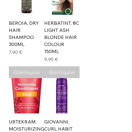
BEROIA, DRY
HERBATINT, 8C
HAIR
LIGHT ASH
SHAMPOO
BLONDE HAIR
300ML
COLOUR
150ML
Τιμή
7,90 €
Τιμή
9,95 €
Εξαντλημένο
Εξαντλημένο
URTEKRAM,
GIOVANNI,
MOISTURIZING
CURL HABIT