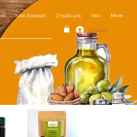
μα
Κάνε Εισφορά
Στήριξε μας
Νέα
More
Σύνδεση