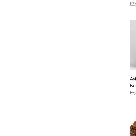
1 €
14 €
Εξ
Αγ
Κα
Εξ