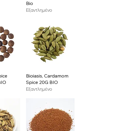
Bio
Εξαντλημένο
ροβολή
Γρήγορη προβολή
pice
Bioiasis, Cardamom
BIO
Spice 20G BIO
Εξαντλημένο