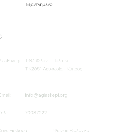
Εξαντλημένο
Διεύθυνση:
Τ.Θ.1 Φιλάνι - Πολιτικό
Τ.Κ2651 Λευκωσία - Κύπρος
Email:
info@agiaskepi.org
Τηλ.:
70087222
Κάνε Εισφορά
Ψώνισε Βιολογικά