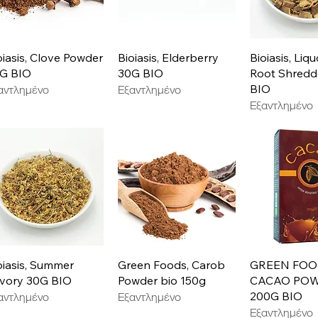
Γρήγορη προβολή
Γρήγορη προβολή
Γρήγορη π
oiasis, Clove Powder
Bioiasis, Elderberry
Bioiasis, Liqu
G BIO
30G BIO
Root Shred
BIO
αντλημένο
Εξαντλημένο
Εξαντλημένο
Γρήγορη προβολή
Γρήγορη προβολή
Γρήγορη π
oiasis, Summer
Green Foods, Carob
GREEN FOO
vory 30G BIO
Powder bio 150g
CACAO PO
200G BIO
αντλημένο
Εξαντλημένο
Εξαντλημένο