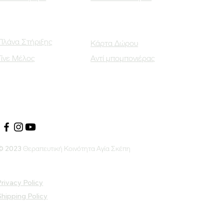
Πλάνα Στήριξης
Κάρτα Δώρου
Γίνε Μέλος
Αντί μπομπονιέρας
Οι Κοινωνικοί μας Εταίροι
© 2023 Θεραπευτική Κοινότητα Αγία Σκέπη
rivacy Policy
Shipping Policy