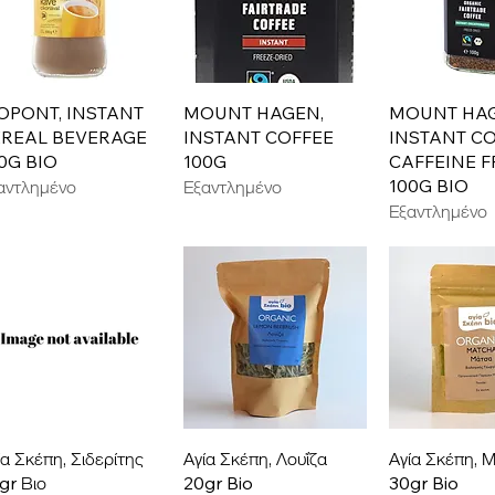
Γρήγορη προβολή
Γρήγορη προβολή
Γρήγορη π
OPONT, INSTANT
MOUNT HAGEN,
MOUNT HAG
EREAL BEVERAGE
INSTANT COFFEE
INSTANT C
0G BIO
100G
CAFFEINE F
100G BIO
αντλημένο
Εξαντλημένο
Εξαντλημένο
Γρήγορη προβολή
Γρήγορη προβολή
Γρήγορη π
ία Σκέπη, Σιδερίτης
Αγία Σκέπη, Λουΐζα
Αγία Σκέπη, 
gr Βιο
20gr Bio
30gr Bio