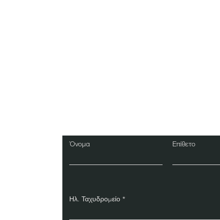
Εγγραφείτε στο Ενη
Δελτίο
Όνομα
Επίθετο
Ηλ. Ταχυδρομείο