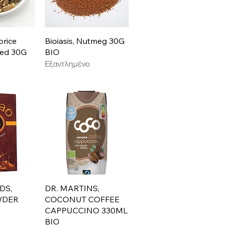
ροβολή
Γρήγορη προβολή
orice
Bioiasis, Nutmeg 30G
ded 30G
BIO
Εξαντλημένο
ροβολή
Γρήγορη προβολή
DS,
DR. MARTINS,
WDER
COCONUT COFFEE
CAPPUCCINO 330ML
BIO