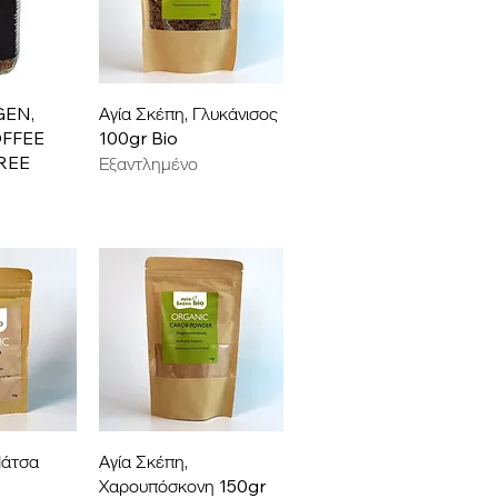
ροβολή
Γρήγορη προβολή
EN,
Αγία Σκέπη, Γλυκάνισος
OFFEE
100gr Bio
REE
Εξαντλημένο
ροβολή
Γρήγορη προβολή
Μάτσα
Αγία Σκέπη,
Χαρουπόσκονη 150gr