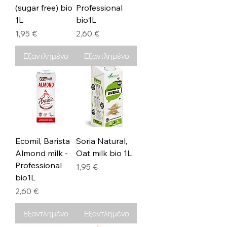
(sugar free) bio
Professional
1L
bio1L
Τιμή
Τιμή
1,95 €
2,60 €
Εξαντλημένο
Εξαντλημένο
Ecomil, Barista
Soria Natural,
Almond milk -
Oat milk bio 1L
Professional
Τιμή
1,95 €
bio1L
Τιμή
2,60 €
Εξαντλημένο
Εξαντλημένο