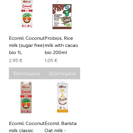
Ecomil, Coconut
Probios, Rice
milk (sugar free)
milk with cacao
bio 1L
bio 200ml
Τιμή
Τιμή
2,95 €
1,05 €
Εξαντλημένο
Εξαντλημένο
Ecomil, Coconut
Ecomil, Barista
milk classic
Oat milk -