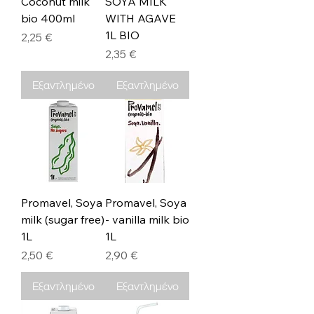
Coconut milk
SOYA MILK
bio 400ml
WITH AGAVE
1L BIO
Τιμή
2,25 €
Τιμή
2,35 €
Εξαντλημένο
Εξαντλημένο
Promavel, Soya
Promavel, Soya
milk (sugar free)
- vanilla milk bio
1L
1L
Τιμή
Τιμή
2,50 €
2,90 €
Εξαντλημένο
Εξαντλημένο