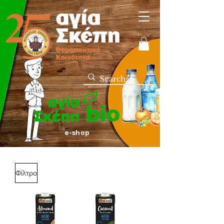
e-shop
Φίλτρο