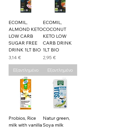
ECOMIL,
ECOMIL,
ALMOND KETO
COCONUT
LOW CARB
KETO LOW
SUGAR FREE
CARB DRINK
DRINK 1LT BIO
1LT BIO
Τιμή
Τιμή
3,14 €
2,95 €
Εξαντλημένο
Εξαντλημένο
Probios, Rice
Natur green,
milk with vanilla
Soya milk