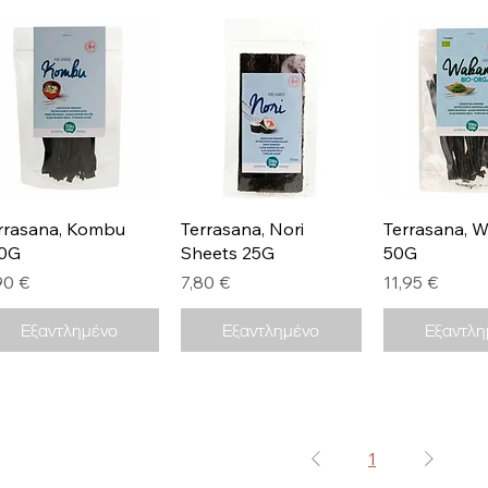
Γρήγορη προβολή
Γρήγορη προβολή
Γρήγορη π
rrasana, Kombu
Terrasana, Nori
Terrasana, 
0G
Sheets 25G
50G
μή
Τιμή
Τιμή
90 €
7,80 €
11,95 €
Εξαντλημένο
Εξαντλημένο
Εξαντλη
1