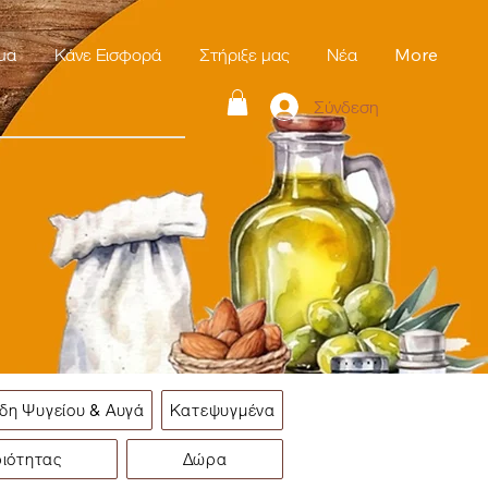
μα
Κάνε Εισφορά
Στήριξε μας
Νέα
More
Σύνδεση
ίδη Ψυγείου & Αυγά
Κατεψυγμένα
ριότητας
Δώρα