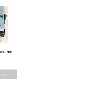
ροβολή
Wakame
μένο