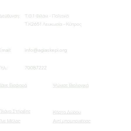
Διεύθυνση:
Τ.Θ.1 Φιλάνι - Πολιτικό
Τ.Κ2651 Λευκωσία - Κύπρος
Email:
info@agiaskepi.org
Τηλ.:
70087222
Κάνε Εισφορά
Ψώνισε Βιολογικά
Πλάνα Στήριξης
Κάρτα Δώρου
Γίνε Μέλος
Αντί μπομπονιέρας