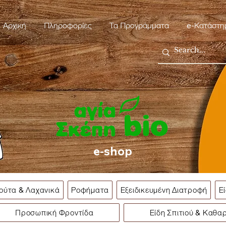
Αρχική
Πληροφορίες
Τα Προγράμματα
e-Κατάστη
e-shop
ούτα & Λαχανικά
Ροφήματα
Εξειδικευμένη Διατροφή
Ε
Προσωπική Φροντίδα
Είδη Σπιτιού & Καθα