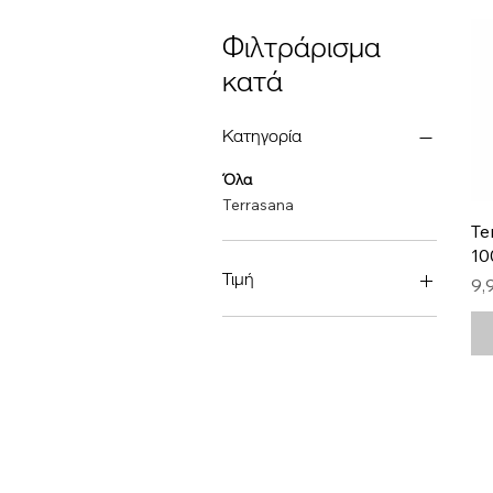
Φιλτράρισμα
κατά
Κατηγορία
Όλα
Terrasana
Te
10
Τιμή
Τι
9,
7 €
12 €