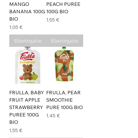
MANGO
PEACH PUREE
BANANA 100G
100G BIO
BIO
Τιμή
1,55 €
Τιμή
1,05 €
Εξαντλημένο
Εξαντλημένο
FRULLA, BABY
FRULLA, PEAR
FRUIT APPLE
SMOOTHIE
STRAWBERRY
PURE 100G BIO
PUREE 100G
Τιμή
1,45 €
BIO
Τιμή
1,55 €