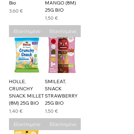
Bio
MANGO (8M)
25G BIO
Τιμή
3,60 €
Τιμή
1,50 €
Εξαντλημένο
Εξαντλημένο
HOLLE,
SMILEAT,
CRUNCHY
SNACK
SNACK MILLET
STRAWBERRY
(8Μ) 25G BIO
25G BIO
Τιμή
Τιμή
1,40 €
1,50 €
Εξαντλημένο
Εξαντλημένο