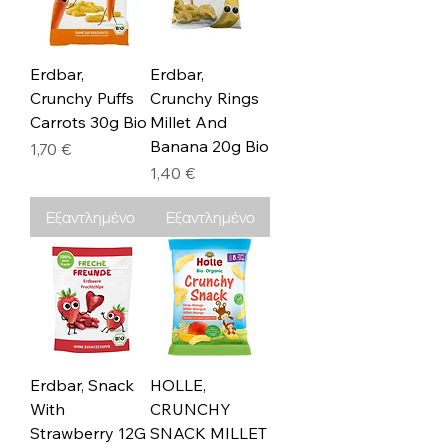
Erdbar,
Erdbar,
Crunchy Puffs
Crunchy Rings
Carrots 30g Bio
Millet And
Banana 20g Bio
Τιμή
1,70 €
Τιμή
1,40 €
Εξαντλημένο
Εξαντλημένο
Erdbar, Snack
HOLLE,
With
CRUNCHY
Strawberry 12G
SNACK MILLET