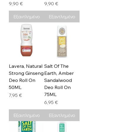
Τιμή
Τιμή
9,90 €
9,90 €
Εξαντλημένο
Εξαντλημένο
Lavera, Natural
Salt Of The
Strong Ginseng
Earth, Amber
Deo Roll On
Sandalwood
50ML
Deo Roll On
75ML
Τιμή
7,95 €
Τιμή
6,95 €
Εξαντλημένο
Εξαντλημένο