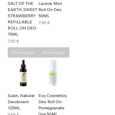
SALT OF THE
Lavera, Men
EARTH, SWEET
Roll On Deo
STRAWBERRY
50ML
REFILLABLE
Τιμή
7,95 €
ROLL ON DEO
75ML
Τιμή
7,50 €
Εξαντλημένο
Εξαντλημένο
Sukin, Natural
Eco Cosmetics,
Deodorant
Deo Roll On
125ML
Pomegranate
Goji 50ML
Τιμή
9,55 €