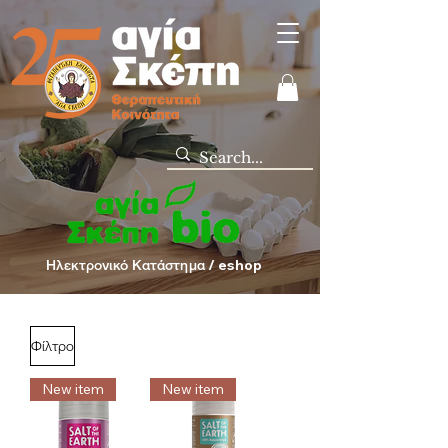
Ηλεκτρονικό Κατάστημα / eshop
Φίλτρο
New item
New item