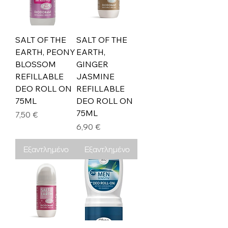
SALT OF THE
SALT OF THE
EARTH, PEONY
EARTH,
BLOSSOM
GINGER
REFILLABLE
JASMINE
DEO ROLL ON
REFILLABLE
75ML
DEO ROLL ON
75ML
Τιμή
7,50 €
Τιμή
6,90 €
Εξαντλημένο
Εξαντλημένο