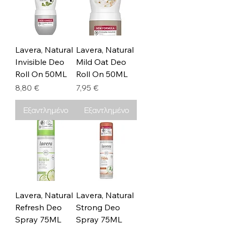
Lavera, Natural
Lavera, Natural
Invisible Deo
Mild Oat Deo
Roll On 50ML
Roll On 50ML
Τιμή
Τιμή
8,80 €
7,95 €
Εξαντλημένο
Εξαντλημένο
Lavera, Natural
Lavera, Natural
Refresh Deo
Strong Deo
Spray 75ML
Spray 75ML