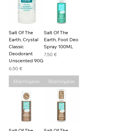
Salt Of The
Salt Of The
Earth, Crystal
Earth, Foot Deo
Classic
Spray 100ML
Deodorant
Τιμή
7,50 €
Unscented 90G
Τιμή
6,50 €
Εξαντλημένο
Εξαντλημένο
Salt Of The
Salt Of The