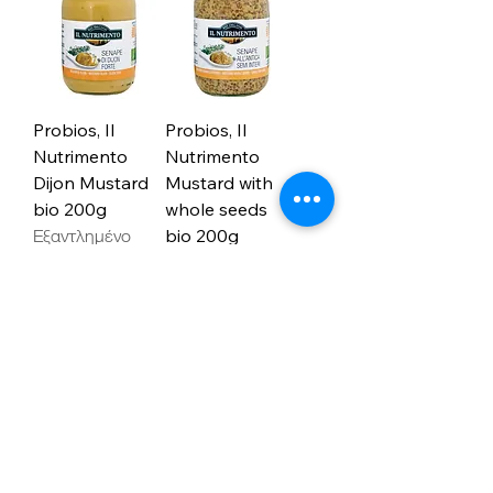
Probios, Il
Probios, Il
Nutrimento
Nutrimento
Dijon Mustard
Mustard with
bio 200g
whole seeds
Εξαντλημένο
bio 200g
Εξαντλημένο
1
/
2
Διεύθυνση:
Τ.Θ.1 Φιλάνι - Πολιτικό