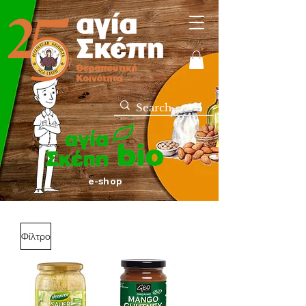
e-shop
Φίλτρο