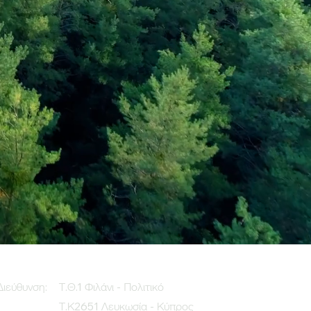
Διεύθυνση:
Τ.Θ.1 Φιλάνι - Πολιτικό
Τ.Κ2651 Λευκωσία - Κύπρος