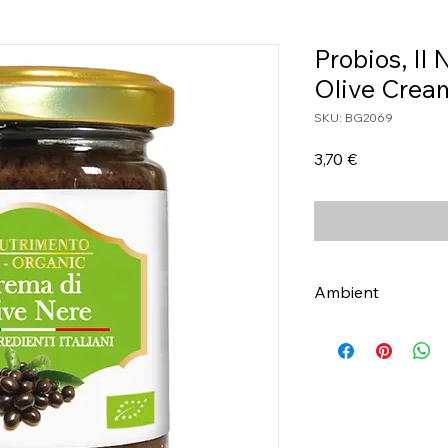
Probios, Il
Olive Crea
SKU: BG2069
Τιμή
3,70 €
Ambient