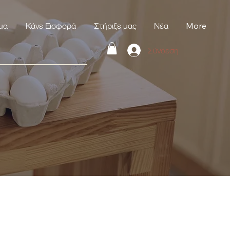
μα
Κάνε Εισφορά
Στήριξε μας
Νέα
More
Σύνδεση