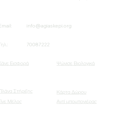
Email:
info@agiaskepi.org
Τηλ.:
70087222
Κάνε Εισφορά
Ψώνισε Βιολογικά
Πλάνα Στήριξης
Κάρτα Δώρου
Γίνε Μέλος
Αντί μπομπονιέρας
Οι Κοινωνικοί μας Εταίροι