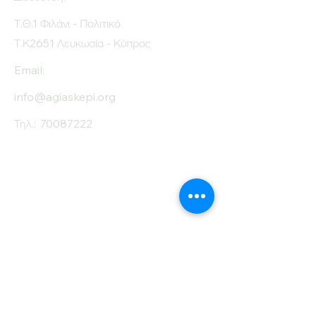
Τ.Θ.1 Φιλάνι - Πολιτικό
Τ.Κ2651 Λευκωσία - Κύπρος
Email:
info@agiaskepi.org
Τηλ.:
70087222
Εγγραφείτε στο
Ενημερωτικό μας
Δελτίο
Όνομα