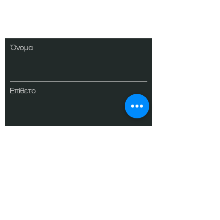
Εγγραφείτε στο
Ενημερωτικό μας
Δελτίο
Όνομα
Επίθετο
Ηλ. Ταχυδρομείο
Εγγραφή