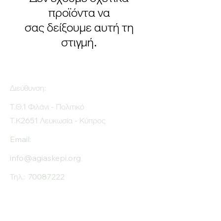
προϊόντα να
σας δείξουμε αυτή τη
στιγμή.
Διεύθυνση:
Τ.Θ.1 Φιλάνι - Πολιτικό
Τ.Κ2651 Λευκωσία - Κύπρος
Email:
info@agiaskepi.org
Τηλ.:
70087222