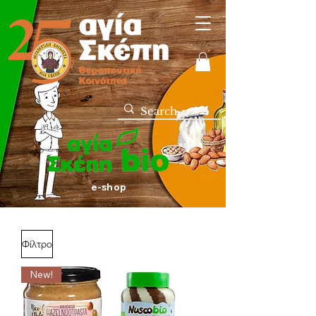
e-shop
Φίλτρο
New!