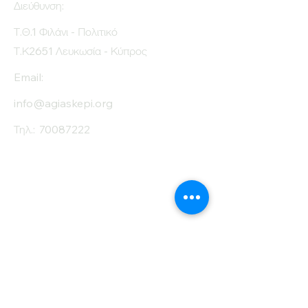
Διεύθυνση:
Τ.Θ.1 Φιλάνι - Πολιτικό
Τ.Κ2651 Λευκωσία - Κύπρος
Email:
info@agiaskepi.org
Τηλ.:
70087222
Εγγραφείτε στο
Ενημερωτικό μας
Δελτίο
Όνομα