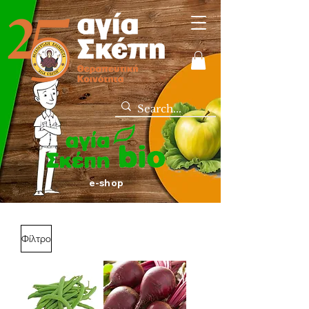
e-shop
Φίλτρο