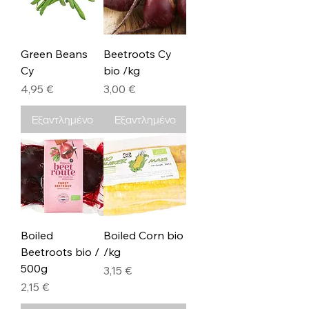
Green Beans
Beetroots Cy
Cy
bio /kg
Τιμή
Τιμή
4,95 €
3,00 €
Εξαντλημένο
Εξαντλημένο
Boiled
Boiled Corn bio
Beetroots bio /
/kg
500g
Τιμή
3,15 €
Τιμή
2,15 €