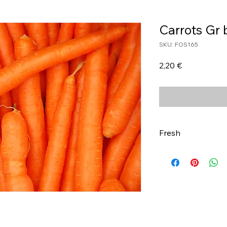
Carrots Gr 
SKU: FOS165
Τιμή
2,20 €
Fresh