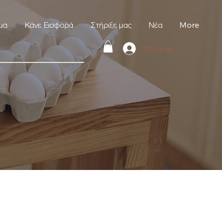
μα
Κάνε Εισφορά
Στήριξε μας
Νέα
More
Σύνδεση