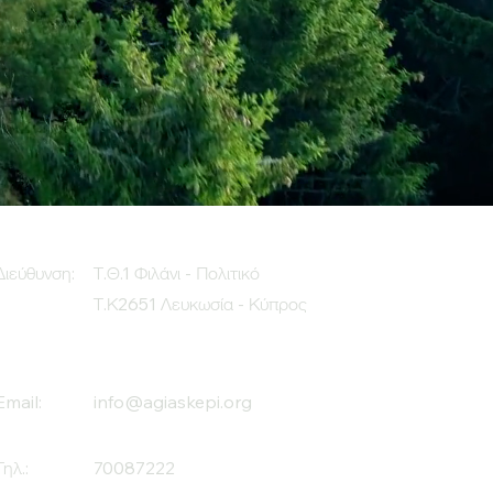
Διεύθυνση:
Τ.Θ.1 Φιλάνι - Πολιτικό
Τ.Κ2651 Λευκωσία - Κύπρος
Email:
info@agiaskepi.org
Τηλ.:
70087222