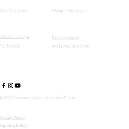
Κάνε Εισφορά
Ψώνισε Βιολογικά
Πλάνα Στήριξης
Κάρτα Δώρου
Γίνε Μέλος
Αντί μπομπονιέρας
Οι Κοινωνικοί μας Εταίροι
© 2023 Θεραπευτική Κοινότητα Αγία Σκέπη
rivacy Policy
Shipping Policy