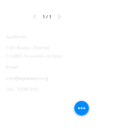
1
/
1
Διεύθυνση:
Τ.Θ.1 Φιλάνι - Πολιτικό
Τ.Κ2651 Λευκωσία - Κύπρος
Email:
info@agiaskepi.org
Τηλ.:
70087222
Εγγραφείτε στο
Ενημερωτικό μας