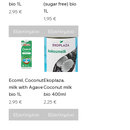
bio 1L
(sugar free) bio
1L
Τιμή
2,95 €
Τιμή
1,95 €
Εξαντλημένο
Εξαντλημένο
Ecomil, Coconut
Ekoplaza,
milk with Agave
Coconut milk
bio 1L
bio 400ml
Τιμή
Τιμή
2,95 €
2,25 €
Εξαντλημένο
Εξαντλημένο