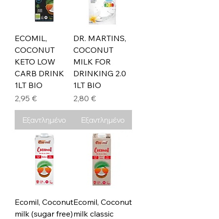
ECOMIL,
DR. MARTINS,
COCONUT
COCONUT
KETO LOW
MILK FOR
CARB DRINK
DRINKING 2.0
1LT BIO
1LT BIO
Τιμή
Τιμή
2,95 €
2,80 €
Εξαντλημένο
Εξαντλημένο
Ecomil, Coconut
Ecomil, Coconut
milk (sugar free)
milk classic