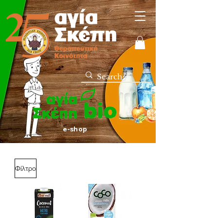
e-shop
Φίλτρο