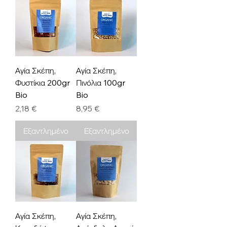
Αγία Σκέπη,
Αγία Σκέπη,
Φυστίκια 200gr
Πινόλια 100gr
Bio
Bio
Τιμή
Τιμή
2,18 €
8,95 €
Εξαντλημένο
Εξαντλημένο
Αγία Σκέπη,
Αγία Σκέπη,