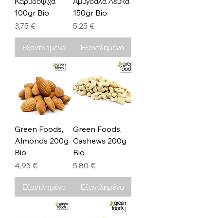
Καρυδόψιχα
Αμύγδαλα Λευκά
100gr Bio
150gr Bio
Τιμή
Τιμή
3,75 €
5,25 €
Εξαντλημένο
Εξαντλημένο
Green Foods,
Green Foods,
Almonds 200g
Cashews 200g
Bio
Bio
Τιμή
Τιμή
4,95 €
5,80 €
Εξαντλημένο
Εξαντλημένο