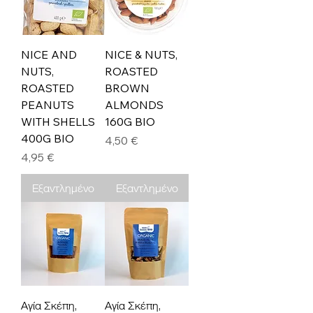
NICE AND
NICE & NUTS,
NUTS,
ROASTED
ROASTED
BROWN
PEANUTS
ALMONDS
WITH SHELLS
160G BIO
400G BIO
Τιμή
4,50 €
Τιμή
4,95 €
Εξαντλημένο
Εξαντλημένο
Αγία Σκέπη,
Αγία Σκέπη,