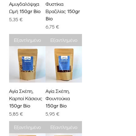
Αμυγδαλόψιχα
Φυστίκια
Ωμή 150gr Bio
Βραζιλίας 150gr
Bio
Τιμή
5,35 €
Τιμή
6,75 €
Εξαντλημένο
Εξαντλημένο
Αγία Σκέπη,
Αγία Σκέπη,
Καρποί Κάσιους
Φουντούκια
150gr Bio
150gr Bio
Τιμή
Τιμή
5,85 €
5,95 €
Εξαντλημένο
Εξαντλημένο