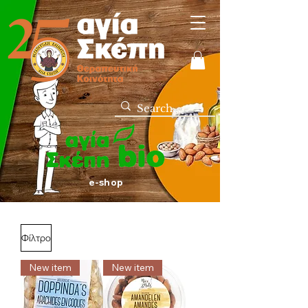
e-shop
Φίλτρο
New item
New item