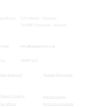
Διεύθυνση:
Τ.Θ.1 Φιλάνι - Πολιτικό
Τ.Κ2651 Λευκωσία - Κύπρος
Email:
info@agiaskepi.org
Τηλ.:
70087222
Κάνε Εισφορά
Ψώνισε Βιολογικά
Πλάνα Στήριξης
Κάρτα Δώρου
Γίνε Μέλος
Αντί μπομπονιέρας