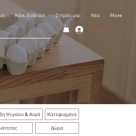
μα
Κάνε Εισφορά
Στήριξε μας
Νέα
More
Σύνδεση
ίδη Ψυγείου & Αυγά
Κατεψυγμένα
ριότητας
Δώρα