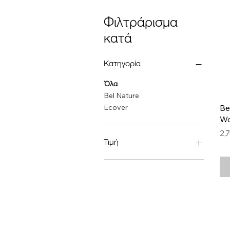
Φιλτράρισμα
κατά
Κατηγορία
Όλα
Bel Nature
Be
Ecover
Wo
Τι
2,
Τιμή
1 €
3 €