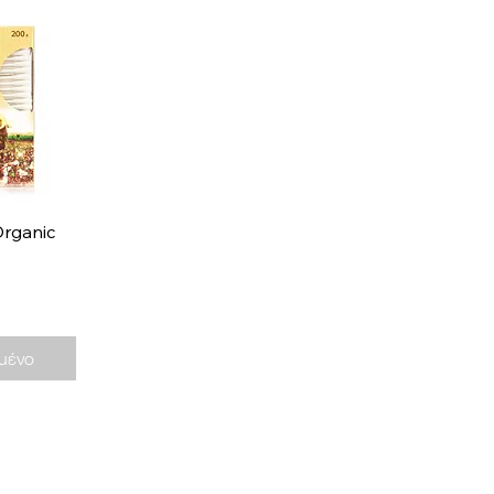
ροβολή
Organic
μένο