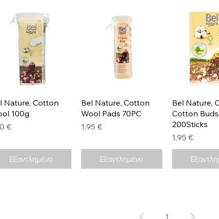
Γρήγορη προβολή
Γρήγορη προβολή
Γρήγορη π
l Nature, Cotton
Bel Nature, Cotton
Bel Nature, 
ol 100g
Wool Pads 70PC
Cotton Buds
200Sticks
μή
Τιμή
70 €
1,95 €
Τιμή
1,95 €
Εξαντλημένο
Εξαντλημένο
Εξαντλη
1