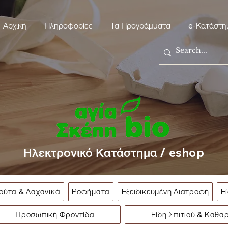
Αρχική
Πληροφορίες
Τα Προγράμματα
e-Κατάστη
Ηλεκτρονικό Κατάστημα / eshop
ούτα & Λαχανικά
Ροφήματα
Εξειδικευμένη Διατροφή
Ε
Προσωπική Φροντίδα
Είδη Σπιτιού & Καθα