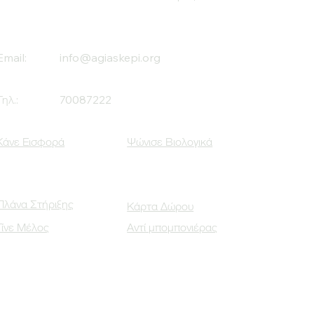
Email:
info@agiaskepi.org
Τηλ.:
70087222
Κάνε Εισφορά
Ψώνισε Βιολογικά
Πλάνα Στήριξης
Κάρτα Δώρου
Γίνε Μέλος
Αντί μπομπονιέρας
Οι Κοινωνικοί μας Εταίροι