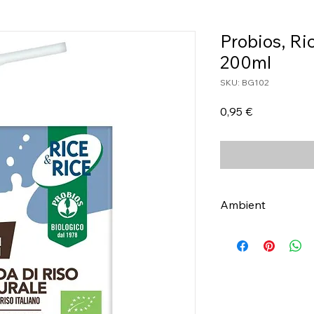
Probios, Ric
200ml
SKU: BG102
Τιμή
0,95 €
Ambient