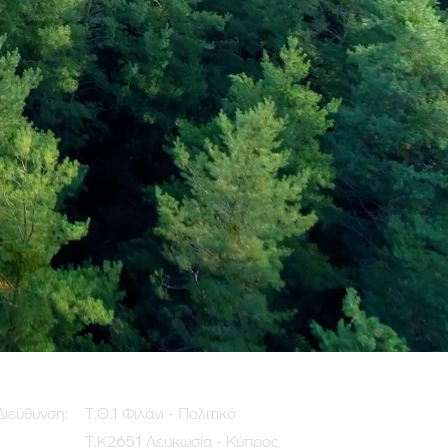
Διεύθυνση:
Τ.Θ.1 Φιλάνι - Πολιτικό
Τ.Κ2651 Λευκωσία - Κύπρος