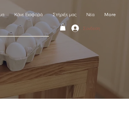
μα
Κάνε Εισφορά
Στήριξε μας
Νέα
More
Σύνδεση