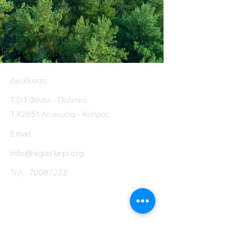
Διεύθυνση:
Τ.Θ.1 Φιλάνι - Πολιτικό
Τ.Κ2651 Λευκωσία - Κύπρος
Email:
info@agiaskepi.org
Τηλ.:
70087222
Εγγραφείτε στο