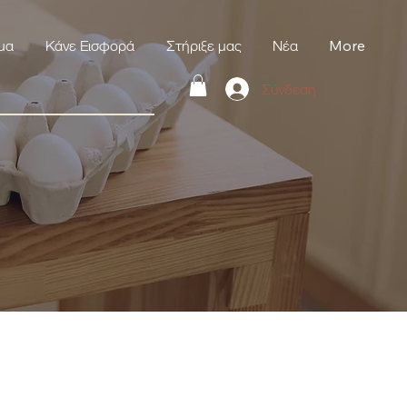
μα
Κάνε Εισφορά
Στήριξε μας
Νέα
More
Σύνδεση