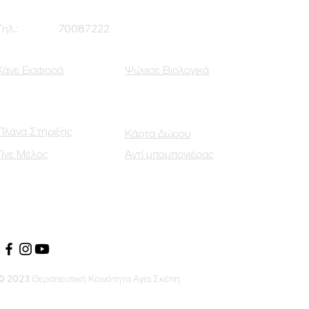
Τηλ.:
70087222
Κάνε Εισφορά
Ψώνισε Βιολογικά
Πλάνα Στήριξης
Κάρτα Δώρου
Γίνε Μέλος
Αντί μπομπονιέρας
Οι Κοινωνικοί μας Εταίροι
© 2023 Θεραπευτική Κοινότητα Αγία Σκέπη