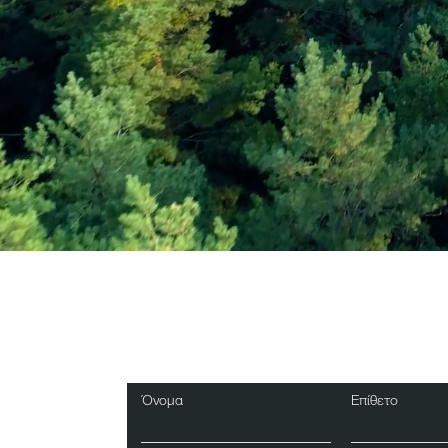
Εγγραφείτε στο Ενη
Δελτίο
Όνομα
Επίθετο