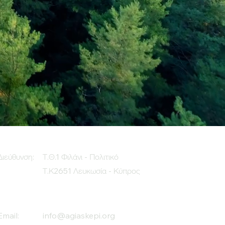
Διεύθυνση:
Τ.Θ.1 Φιλάνι - Πολιτικό
Τ.Κ2651 Λευκωσία - Κύπρος
Email:
info@agiaskepi.org