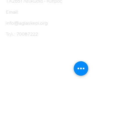
Τ.Κ2651 Λευκωσία - Κύπρος
Email:
info@agiaskepi.org
Τηλ.:
70087222
Εγγραφείτε στο
Ενημερωτικό μας
Δελτίο
Όνομα
Επίθετο