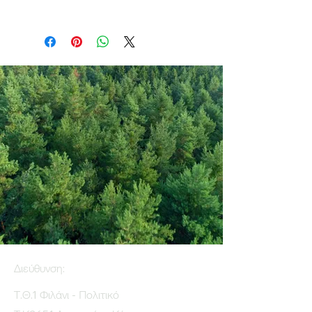
Διεύθυνση:
Τ.Θ.1 Φιλάνι - Πολιτικό