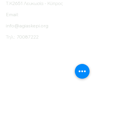
Τ.Κ2651 Λευκωσία - Κύπρος
Email:
info@agiaskepi.org
Τηλ.:
70087222
Εγγραφείτε στο
Ενημερωτικό μας
Δελτίο
Όνομα
Επίθετο