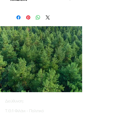
Διεύθυνση:
Τ.Θ.1 Φιλάνι - Πολιτικό