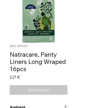
SKU: SM1767
Natracare, Panty
Liners Long Wraped
16pcs
Τιμή
2,21 €
Εξαντλημένο
Ambient