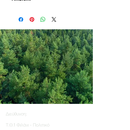
Διεύθυνση:
Τ.Θ.1 Φιλάνι - Πολιτικό