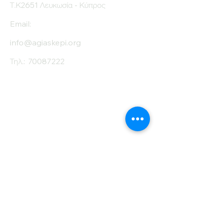
Τ.Κ2651 Λευκωσία - Κύπρος
Email:
info@agiaskepi.org
Τηλ.:
70087222
Εγγραφείτε στο
Ενημερωτικό μας
Δελτίο
Όνομα
Επίθετο