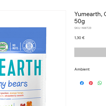
Yumearth, 
50g
SKU: NW723
Τιμή
1,30 €
Ambient