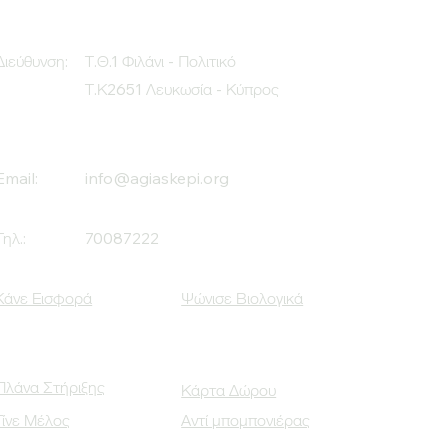
Διεύθυνση:
Τ.Θ.1 Φιλάνι - Πολιτικό
Τ.Κ2651 Λευκωσία - Κύπρος
Email:
info@agiaskepi.org
Τηλ.:
70087222
Κάνε Εισφορά
Ψώνισε Βιολογικά
Πλάνα Στήριξης
Κάρτα Δώρου
Γίνε Μέλος
Αντί μπομπονιέρας