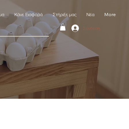
μα
Κάνε Εισφορά
Στήριξε μας
Νέα
More
Σύνδεση