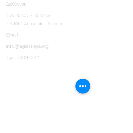
Διεύθυνση:
Τ.Θ.1 Φιλάνι - Πολιτικό
Τ.Κ2651 Λευκωσία - Κύπρος
Email:
info@agiaskepi.org
Τηλ.:
70087222
Εγγραφείτε στο
Ενημερωτικό μας
Δελτίο
Όνομα