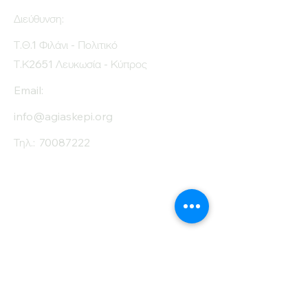
Διεύθυνση:
Τ.Θ.1 Φιλάνι - Πολιτικό
Τ.Κ2651 Λευκωσία - Κύπρος
Email:
info@agiaskepi.org
Τηλ.:
70087222
Εγγραφείτε στο
Ενημερωτικό μας
Δελτίο
Όνομα