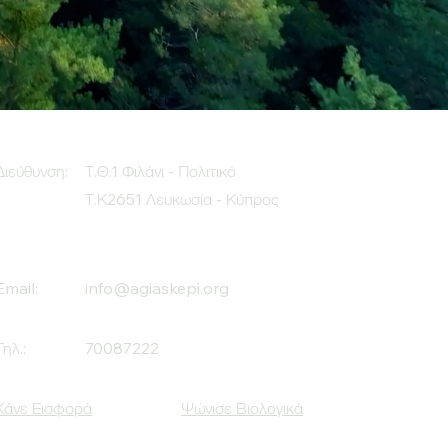
Διεύθυνση:
Τ.Θ.1 Φιλάνι - Πολιτικό
Τ.Κ2651 Λευκωσία - Κύπρος
Email:
info@agiaskepi.org
Τηλ.:
70087222
Κάνε Εισφορά
Ψώνισε Βιολογικά