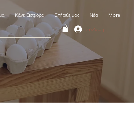
μα
Κάνε Εισφορά
Στήριξε μας
Νέα
More
Σύνδεση