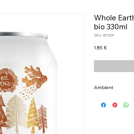
Whole Earth
bio 330ml
SKU: BT329
Τιμή
1,85 €
Ambient