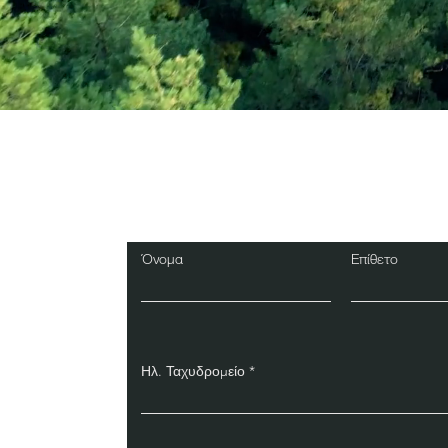
Εγγραφείτε στο Ενη
Δελτίο
Όνομα
Επίθετο
Ηλ. Ταχυδρομείο