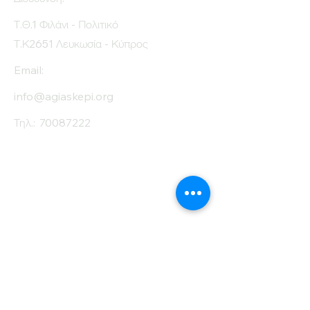
Τ.Θ.1 Φιλάνι - Πολιτικό
Τ.Κ2651 Λευκωσία - Κύπρος
Email:
info@agiaskepi.org
Τηλ.:
70087222
Εγγραφείτε στο
Ενημερωτικό μας
Δελτίο
Όνομα