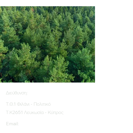
Διεύθυνση:
Τ.Θ.1 Φιλάνι - Πολιτικό
Τ.Κ2651 Λευκωσία - Κύπρος
Email: