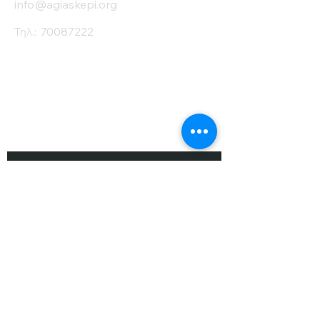
info@agiaskepi.org
Τηλ.:
70087222
Εγγραφείτε στο
Ενημερωτικό μας
Δελτίο
Όνομα
Επίθετο
Ηλ. Ταχυδρομείο