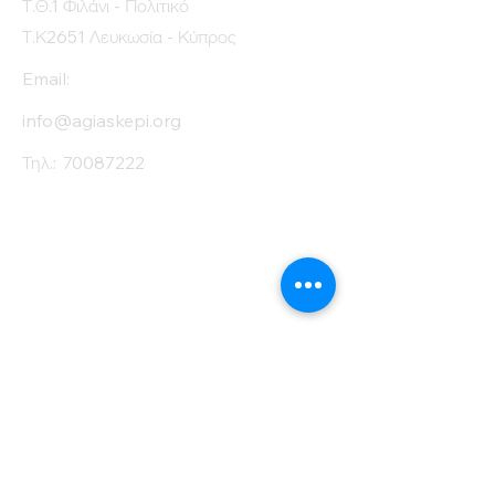
Τ.Θ.1 Φιλάνι - Πολιτικό
Τ.Κ2651 Λευκωσία - Κύπρος
Email:
info@agiaskepi.org
Τηλ.:
70087222
Εγγραφείτε στο
Ενημερωτικό μας
Δελτίο
Όνομα
Επίθετο