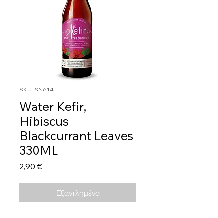
SKU: SN614
Water Kefir,
Hibiscus
Blackcurrant Leaves
330ML
Τιμή
2,90 €
Εξαντλημένο