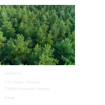
Διεύθυνση:
Τ.Θ.1 Φιλάνι - Πολιτικό
Τ.Κ2651 Λευκωσία - Κύπρος
Email: