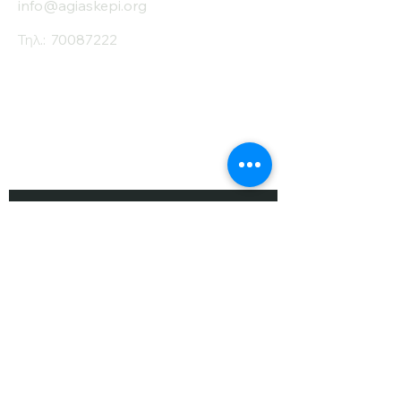
info@agiaskepi.org
Τηλ.:
70087222
Εγγραφείτε στο
Ενημερωτικό μας
Δελτίο
Όνομα
Επίθετο
Ηλ. Ταχυδρομείο