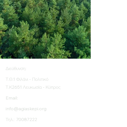
Διεύθυνση:
Τ.Θ.1 Φιλάνι - Πολιτικό
Τ.Κ2651 Λευκωσία - Κύπρος
Email:
info@agiaskepi.org
Τηλ.:
70087222