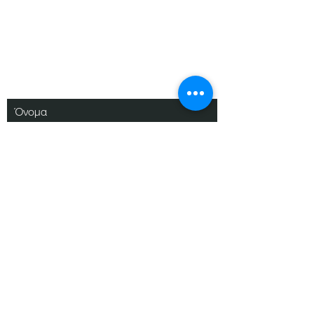
Εγγραφείτε στο
Ενημερωτικό μας
Δελτίο
Όνομα
Επίθετο
Ηλ. Ταχυδρομείο