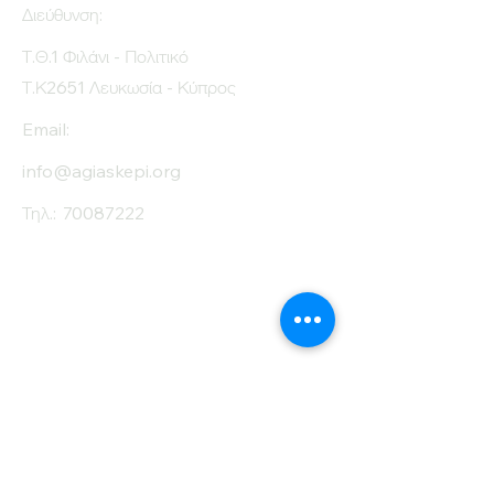
Διεύθυνση:
Τ.Θ.1 Φιλάνι - Πολιτικό
Τ.Κ2651 Λευκωσία - Κύπρος
Email:
info@agiaskepi.org
Τηλ.:
70087222
Εγγραφείτε στο
Ενημερωτικό μας
Δελτίο
Όνομα