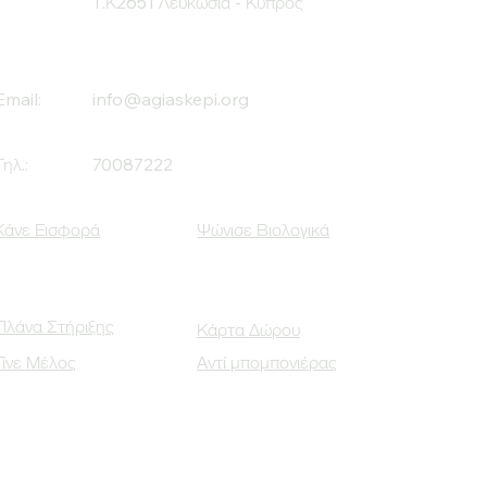
Τ.Κ2651 Λευκωσία - Κύπρος
Email:
info@agiaskepi.org
Τηλ.:
70087222
Κάνε Εισφορά
Ψώνισε Βιολογικά
Πλάνα Στήριξης
Κάρτα Δώρου
Γίνε Μέλος
Αντί μπομπονιέρας
Οι Κοινωνικοί μας Εταίροι