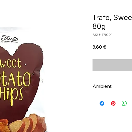
Trafo, Swee
80g
SKU: TR091
Τιμή
3,80 €
Ambient