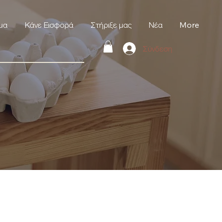
μα
Κάνε Εισφορά
Στήριξε μας
Νέα
More
Σύνδεση