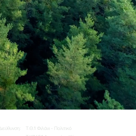
Διεύθυνση:
Τ.Θ.1 Φιλάνι - Πολιτικό