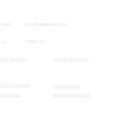
Email:
info@agiaskepi.org
Τηλ.:
70087222
Κάνε Εισφορά
Ψώνισε Βιολογικά
Πλάνα Στήριξης
Κάρτα Δώρου
Γίνε Μέλος
Αντί μπομπονιέρας
Οι Κοινωνικοί μας Εταίροι