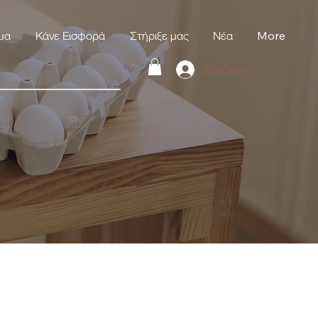
μα
Κάνε Εισφορά
Στήριξε μας
Νέα
More
Σύνδεση