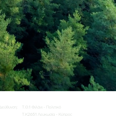
Διεύθυνση:
Τ.Θ.1 Φιλάνι - Πολιτικό
Τ.Κ2651 Λευκωσία - Κύπρος