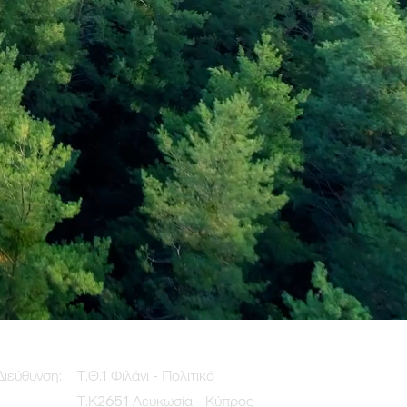
Διεύθυνση:
Τ.Θ.1 Φιλάνι - Πολιτικό
Τ.Κ2651 Λευκωσία - Κύπρος