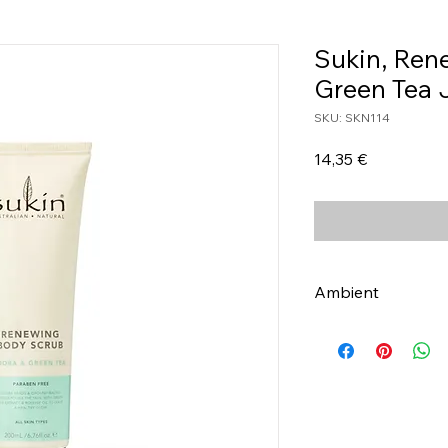
Sukin, Ren
Green Tea 
SKU: SKN114
Τιμή
14,35 €
Ambient