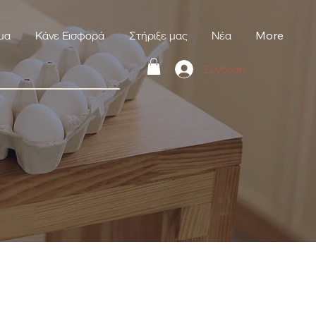
μα
Κάνε Εισφορά
Στήριξε μας
Νέα
More
Σύνδεση