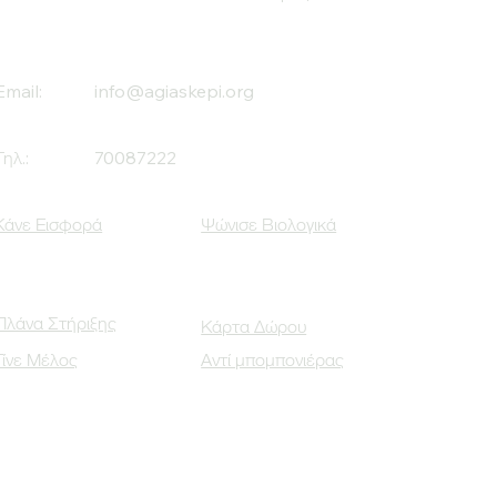
Email:
info@agiaskepi.org
Τηλ.:
70087222
Κάνε Εισφορά
Ψώνισε Βιολογικά
Πλάνα Στήριξης
Κάρτα Δώρου
Γίνε Μέλος
Αντί μπομπονιέρας
Οι Κοινωνικοί μας Εταίροι