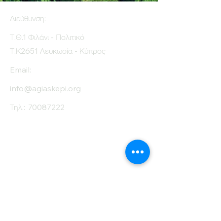
Διεύθυνση:
Τ.Θ.1 Φιλάνι - Πολιτικό
Τ.Κ2651 Λευκωσία - Κύπρος
Email:
info@agiaskepi.org
Τηλ.:
70087222
Εγγραφείτε στο
Ενημερωτικό μας
Δελτίο
Όνομα