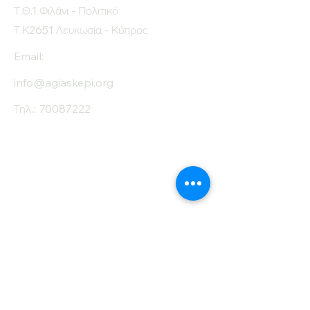
Τ.Θ.1 Φιλάνι - Πολιτικό
Τ.Κ2651 Λευκωσία - Κύπρος
Email:
info@agiaskepi.org
Τηλ.:
70087222
Εγγραφείτε στο
Ενημερωτικό μας
Δελτίο
Όνομα
Επίθετο