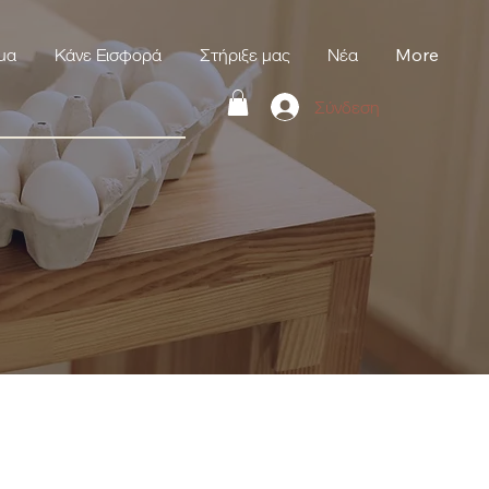
μα
Κάνε Εισφορά
Στήριξε μας
Νέα
More
Σύνδεση