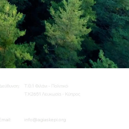
Διεύθυνση:
Τ.Θ.1 Φιλάνι - Πολιτικό
Τ.Κ2651 Λευκωσία - Κύπρος
Email:
info@agiaskepi.org