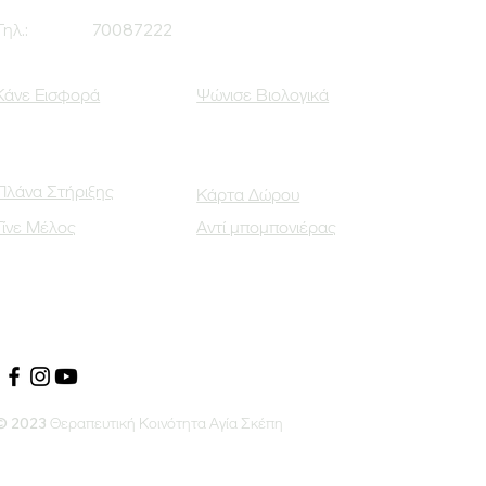
Τηλ.:
70087222
Κάνε Εισφορά
Ψώνισε Βιολογικά
Πλάνα Στήριξης
Κάρτα Δώρου
Γίνε Μέλος
Αντί μπομπονιέρας
Οι Κοινωνικοί μας Εταίροι
© 2023 Θεραπευτική Κοινότητα Αγία Σκέπη