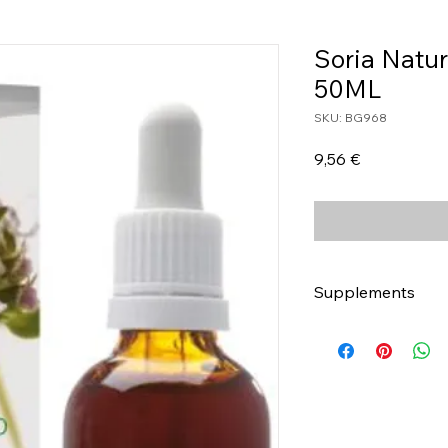
Soria Natur
50ML
SKU: BG968
Τιμή
9,56 €
Supplements