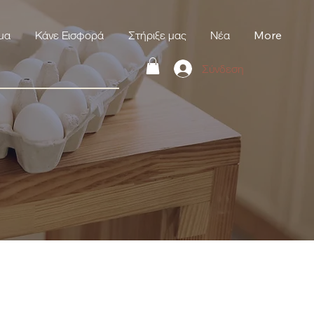
μα
Κάνε Εισφορά
Στήριξε μας
Νέα
More
Σύνδεση