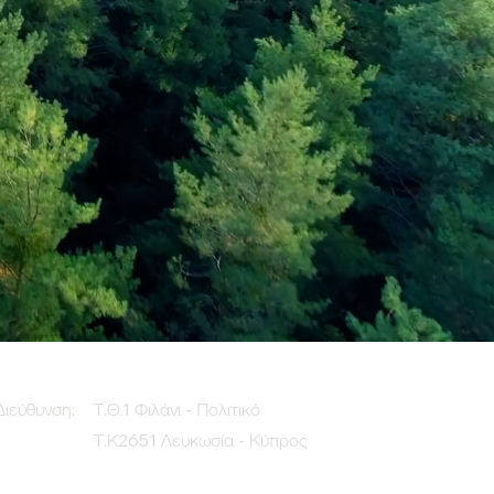
Διεύθυνση:
Τ.Θ.1 Φιλάνι - Πολιτικό
Τ.Κ2651 Λευκωσία - Κύπρος