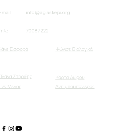
Email:
info@agiaskepi.org
Τηλ.:
70087222
Κάνε Εισφορά
Ψώνισε Βιολογικά
Πλάνα Στήριξης
Κάρτα Δώρου
Γίνε Μέλος
Αντί μπομπονιέρας
Οι Κοινωνικοί μας Εταίροι