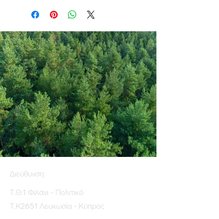
Διεύθυνση:
Τ.Θ.1 Φιλάνι - Πολιτικό
Τ.Κ2651 Λευκωσία - Κύπρος