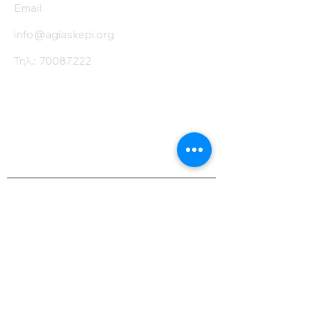
Email:
info@agiaskepi.org
Τηλ.:
70087222
Εγγραφείτε στο
Ενημερωτικό μας
Δελτίο
Όνομα
Επίθετο