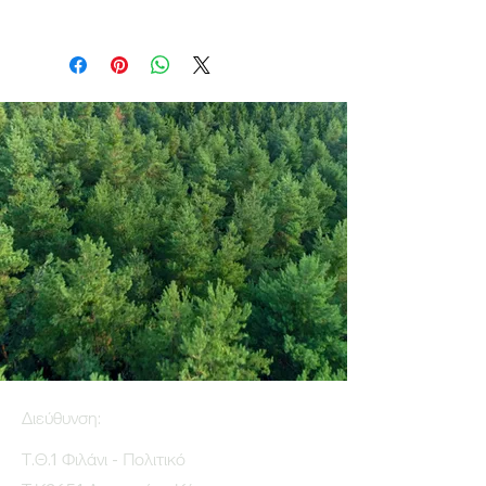
Διεύθυνση:
Τ.Θ.1 Φιλάνι - Πολιτικό