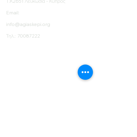
Τ.Κ2651 Λευκωσία - Κύπρος
Email:
info@agiaskepi.org
Τηλ.:
70087222
Εγγραφείτε στο
Ενημερωτικό μας
Δελτίο
Όνομα
Επίθετο