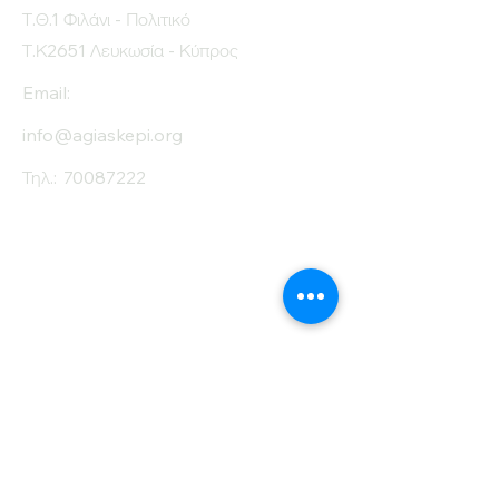
Τ.Θ.1 Φιλάνι - Πολιτικό
Τ.Κ2651 Λευκωσία - Κύπρος
Email:
info@agiaskepi.org
Τηλ.:
70087222
Εγγραφείτε στο
Ενημερωτικό μας
Δελτίο
Όνομα
Επίθετο