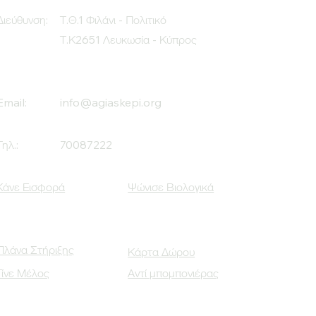
Διεύθυνση:
Τ.Θ.1 Φιλάνι - Πολιτικό
Τ.Κ2651 Λευκωσία - Κύπρος
Email:
info@agiaskepi.org
Τηλ.:
70087222
Κάνε Εισφορά
Ψώνισε Βιολογικά
Πλάνα Στήριξης
Κάρτα Δώρου
Γίνε Μέλος
Αντί μπομπονιέρας