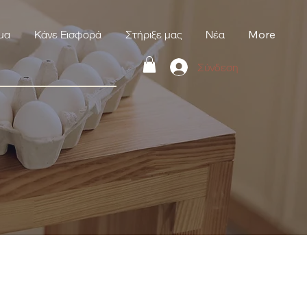
μα
Κάνε Εισφορά
Στήριξε μας
Νέα
More
Σύνδεση