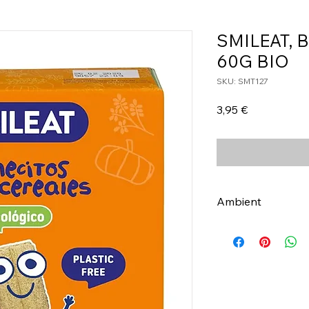
SMILEAT,
60G BIO
SKU: SMT127
Τιμή
3,95 €
Ambient